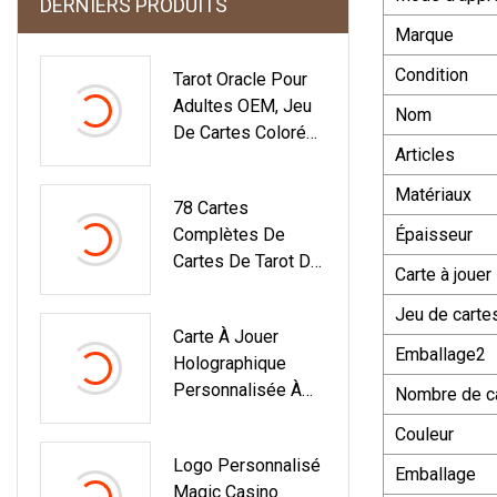
DERNIERS PRODUITS
Marque
Condition
Tarot Oracle Pour
Adultes OEM, Jeu
Nom
De Cartes Coloré
Articles
Personnalisé,
Cartes De Jeu
Matériaux
78 Cartes
Avec Boîtes
Complètes De
Épaisseur
D'emballage
Cartes De Tarot De
Cadeau
Carte à jouer
Lune, Impression
Personnalisée
Jeu de carte
Carte À Jouer
Avec Guide Et Boîte
Emballage2
Holographique
Personnalisée À
Nombre de c
Collectionner,
Couleur
Impression De
Logo Personnalisé
Cartes De Jeu À
Emballage
Magic Casino
Collectionner