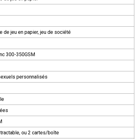
e de jeu en papier, jeu de société
lanc 300-350GSM
sexuels personnalisés
le
sées
M
tractable, ou 2 cartes/boîte