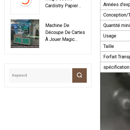
Années d'exp
Cardistry Papier
Pokemon, Collecte
Publicitaire Poker
Des Cartes
Conception/T
Impression Jeu
Magiques
Machine De
Quantité mi
Texas Cartes À
Découpe De Cartes
Jouer
Usage
À Jouer Magic
Cardistry, Machine
Taille
De Poinçonnage
Forfait Trans
De Cartes
Magiques
spécification