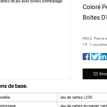
Coloré P
Boîtes D
FAQ Q : Puis-je 
? R : 1. Les écha
Env
ons de base.
odèle.
Jeu de cartes L230
entissage
Jeu de cartes en papier, car