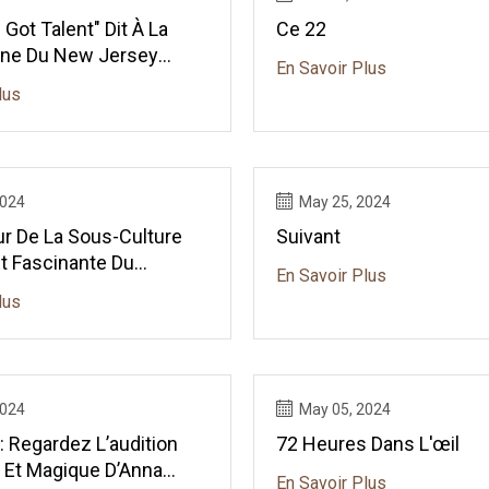
 Got Talent" Dit À La
Ce 22
ne Du New Jersey
En Savoir Plus
t "prête À Exploser",
lus
e Magicien De Jersey De
2024
May 25, 2024
eur De La Sous-Culture
Suivant
t Fascinante Du
En Savoir Plus
De Cartes
lus
2024
May 05, 2024
 Regardez L’audition
72 Heures Dans L'œil
Et Magique D’Anna
En Savoir Plus