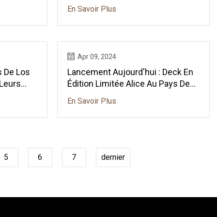
Jeux S'épanouit Dans La
En Savoir Plus
Cardistique
Apr 09, 2024
 De Los
Lancement Aujourd'hui : Deck En
 Leurs
Édition Limitée Alice Au Pays Des
agiques »
Merveilles Par Turnstyle
En Savoir Plus
5
6
7
dernier