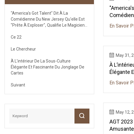
"America's
"America's Got Talent" Dit À La
Comédien
Comédienne Du New Jersey Qu'elle Est
Qu'elle Es
"prête À Exploser", Qualifie Le Magicien
En Savoir P
Qualifie L
De Jersey De "brillant"
"brillant"
Ce 22
Le Chercheur
May 31, 
À L’intérieur De La Sous-Culture
À L’intéri
Élégante Et Fascinante Du Jonglage De
Élégante E
Cartes
Jonglage 
En Savoir P
Suivant
May 12, 
AGT 2023 :
Amusante 