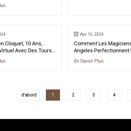
n
lus
024
Apr 16, 2024
n Cloquet, 10 Ans,
Comment Les Magiciens
Virtuel Avec Des Tours
Angeles Perfectionnent
Tours Lors De « Jams M
lus
En Savoir Plus
Privés
d'abord
1
2
3
4